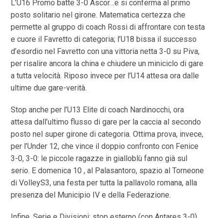
L’U16 Promo batte 3-0 Ascor…e si conferma al primo
posto solitario nel girone. Matematica certezza che
permette al gruppo di coach Rossi di affrontare con testa
e cuore il Favretto di categoria; l’U18 bissa il successo
d’esordio nel Favretto con una vittoria netta 3-0 su Piva,
per risalire ancora la china e chiudere un miniciclo di gare
a tutta velocità. Riposo invece per l’U14 attesa ora dalle
ultime due gare-verità.
Stop anche per l’U13 Elite di coach Nardinocchi, ora
attesa dall’ultimo flusso di gare per la caccia al secondo
posto nel super girone di categoria. Ottima prova, invece,
per l’Under 12, che vince il doppio confronto con Fenice
3-0, 3-0: le piccole ragazze in gialloblù fanno già sul
serio. E domenica 10 , al Palasantoro, spazio al Torneone
di VolleyS3, una festa per tutta la pallavolo romana, alla
presenza del Municipio IV e della Federazione.
Infine, Serie e Divisioni: stop esterno (con Antares 3-0)