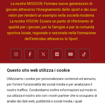
La nostra MISSION: Formare nuove generazioni di
giovani attraverso l'insegnamento dello sport e dei suoi
valori per renderli un esempio nella società moderna.
La nostra VISION: Essere un punto di riferimento di
qualità per i giovani, per le famiglie e per la comunità
sportiva locale, regionale e nazionale nella formazione
dell'individuo attraverso lo Sport.
Questo sito web utilizza i cookie
Utilizziamo i cookie per personalizzare contenuti ed annunci,
Privacy
Termini e condizioni
per fornire funzionalità dei social media e per analizzare il
nostro traffico. Condividiamo inoltre informazioni sul modo in
cui utilizza il nostro sito con i nostri partner che si occupano di
analisi dei dati web, pubblicità e social media, i quali
Modelli Organizzativi e codice di