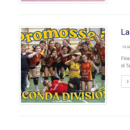
La
16 M
Fina
di T