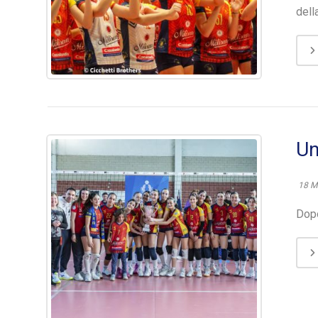
della
Un
18 M
Dopo