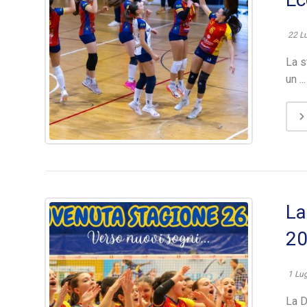
22 L
La s
un ...
La
2
1 Lu
La D