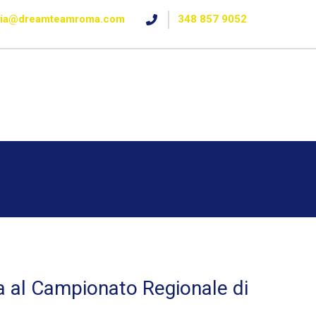
ria@dreamteamroma.com
348 857 9052
 al Campionato Regionale di