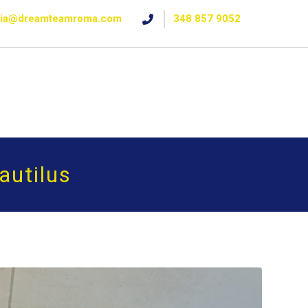
ria@dreamteamroma.com
348 857 9052
autilus