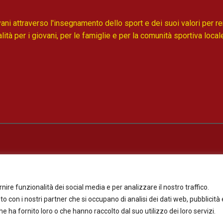
i attraverso l'insegnamento dello sport e dei suoi valori per r
ità per i giovani, per le famiglie e per la comunità sportiva loca
anti-discriminazioni 'Safeguarding'
ire funzionalità dei social media e per analizzare il nostro traffico.
to con i nostri partner che si occupano di analisi dei dati web, pubblicità 
 ha fornito loro o che hanno raccolto dal suo utilizzo dei loro servizi.