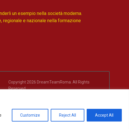
enderli un esempio nella società moderna.
le, regionale e nazionale nella formazione
Copyright 2026 DreamTeamRoma. All Rights
Reserved.
e
Customize
Reject All
Accept All