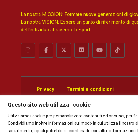
La nostra MISSION: Formare nuove generazioni di giovan
La nostra VISION: Essere un punto di riferimento di qual
dell'individuo attraverso lo Sport.
Privacy
Termini e condizioni
Questo sito web utilizza i cookie
Modelli Organizzativi e codice di condotta 
Utilizziamo i cookie per personalizzare contenuti ed annunci, per forn
Condividiamo inoltre informazioni sul modo in cui utilizza il nostro si
social media, i quali potrebbero combinarle con altre informazioni che