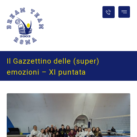
Il Gazzettino delle (super)
emozioni – XI puntata