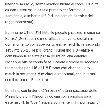
ulteriore tassello, senza lasciare niente al caso. U18elite
ok con PeterPan in casa e primato confermato: è
semifinale, è imbattibilità (ad una gara dal termine del
raggruppamento).
Benissimo U13 e U14 Elite: le piccole passano in casa su
Roma7 (3-0) in una gara di altissimo livello, giocata in
ogni momento con superiorità, anche nel difficile secondo
set vinto 25-23; le più “grandi” superano 3-0 Fenice e
continuano la scalata per le posizioni che daranno
l’accesso alla seconda fase. Scalata e voglia di seconda
fase anche per U16 e U18 Promo che vincono i loro
match in settimana: due vittorie importanti, con la testa,
con il carattere. Bene così.
Ed infine, con la Serie C “in pausa”, ottimi successi delle
Prime Divisioni: l’Under vince una non semplice gara
esterna 3-1, la “Over” supera agilmente in 1H pomezia (3-