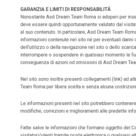
GARANZIA E LIMITI DI RESPONSABILITÀ
Nonostante Asd Dream Team Roma si adoperi per inserire
deve essere quindi opportunamente valutato dal visita
al suo contenuto. In particolare, Asd Dream Team Roma
informazioni contenute nel sito né per eventuali danni 
dell’utilizzo o della navigazione nel sito o dello scaric
interrompere o sospendere in qualsiasi momento le funzi
conseguenza di azioni od omissioni di Asd Dream Team
Nel sito sono inoltre presenti collegamenti (link) ad altri
Team Roma per libera scelta e senza alcuna costrizione
Le informazioni presenti nel sito potrebbero contenere
modifiche, correzioni e miglioramenti alle predette info
Fatte salve le informazioni che formano oggetto del Codi
visitatori/utenti tramite posta elettronica o qualsiasi a