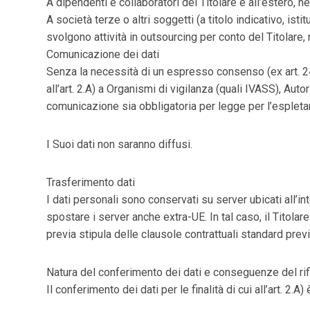
A dipendenti e collaboratori del Titolare e all’estero, n
A società terze o altri soggetti (a titolo indicativo, ist
svolgono attività in outsourcing per conto del Titolare, 
Comunicazione dei dati
Senza la necessità di un espresso consenso (ex art. 24 let
all’art. 2.A) a Organismi di vigilanza (quali IVASS), Auto
comunicazione sia obbligatoria per legge per l’espletamen
I Suoi dati non saranno diffusi.
Trasferimento dati
I dati personali sono conservati su server ubicati all’i
spostare i server anche extra-UE. In tal caso, il Titolar
previa stipula delle clausole contrattuali standard pr
Natura del conferimento dei dati e conseguenze del rif
Il conferimento dei dati per le finalità di cui all’art. 2.