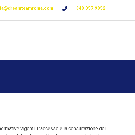
ria@dreamteamroma.com
348 857 9052
ormative vigenti. L’accesso e la consultazione del