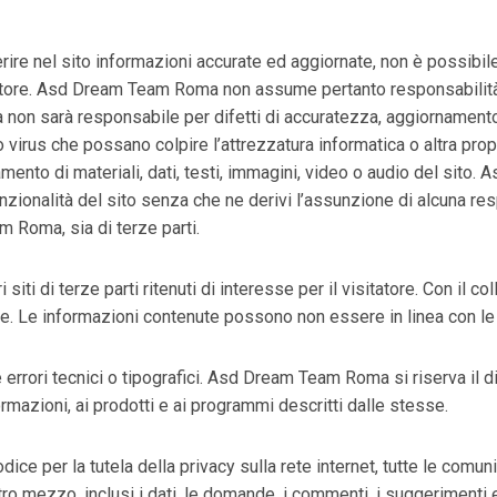
 nel sito informazioni accurate ed aggiornate, non è possibile 
tore. Asd Dream Team Roma non assume pertanto responsabilità di
 non sarà responsabile per difetti di accuratezza, aggiornament
o virus che possano colpire l’attrezzatura informatica o altra pro
amento di materiali, dati, testi, immagini, video o audio del sito.
onalità del sito senza che ne derivi l’assunzione di alcuna resp
 Roma, sia di terze parti.
 siti di terze parti ritenuti di interesse per il visitatore. Con il c
. Le informazioni contenute possono non essere in linea con le d
 errori tecnici o tipografici. Asd Dream Team Roma si riserva il 
rmazioni, ai prodotti e ai programmi descritti dalle stesse.
ce per la tutela della privacy sulla rete internet, tutte le comuni
ltro mezzo, inclusi i dati, le domande, i commenti, i suggerimenti 