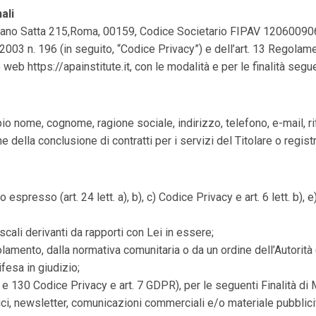
ali
 Satta 215,Roma, 00159, Codice Societario FIPAV 120600906 (in s
6.2003 n. 196 (in seguito, “Codice Privacy”) e dell’art. 13 Regola
o web https://apainstitute.it, con le modalità e per le finalità segue
sempio nome, cognome, ragione sociale, indirizzo, telefono, e-mail, 
e della conclusione di contratti per i servizi del Titolare o regis
espresso (art. 24 lett. a), b), c) Codice Privacy e art. 6 lett. b), 
iscali derivanti da rapporti con Lei in essere;
olamento, dalla normativa comunitaria o da un ordine dell’Autorità
difesa in giudizio;
 e 130 Codice Privacy e art. 7 GDPR), per le seguenti Finalità di 
ci, newsletter, comunicazioni commerciali e/o materiale pubblicita