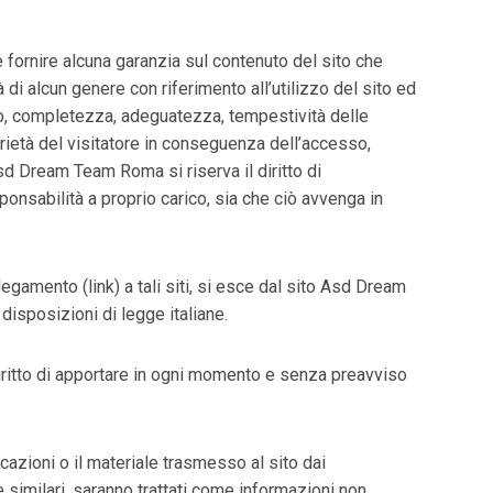
fornire alcuna garanzia sul contenuto del sito che
 alcun genere con riferimento all’utilizzo del sito ed
o, completezza, adeguatezza, tempestività delle
prietà del visitatore in conseguenza dell’accesso,
 Asd Dream Team Roma si riserva il diritto di
onsabilità a proprio carico, sia che ciò avvenga in
ollegamento (link) a tali siti, si esce dal sito Asd Dream
isposizioni di legge italiane.
diritto di apportare in ogni momento e senza preavviso
cazioni o il materiale trasmesso al sito dai
e similari, saranno trattati come informazioni non