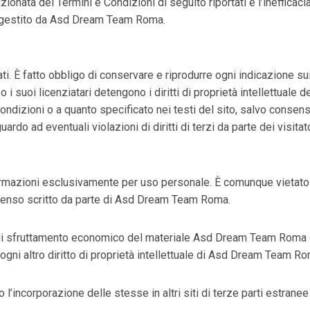
onata dei Termini e Condizioni di seguito riportati e l’inefficacia 
è gestito da Asd Dream Team Roma.
rvati. È fatto obbligo di conservare e riprodurre ogni indicazione su
 suoi licenziatari detengono i diritti di proprietà intellettuale
 Condizioni o a quanto specificato nei testi del sito, salvo con
 ad eventuali violazioni di diritti di terzi da parte dei visitat
ormazioni esclusivamente per uso personale. È comunque vietato q
nsenso scritto da parte di Asd Dream Team Roma.
to di sfruttamento economico del materiale Asd Dream Team Roma o 
 ogni altro diritto di proprietà intellettuale di Asd Dream Team Roma
o l’incorporazione delle stesse in altri siti di terze parti estra