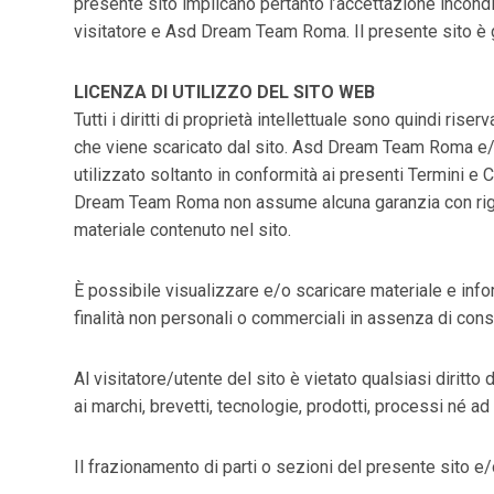
presente sito implicano pertanto l’accettazione incondizi
visitatore e Asd Dream Team Roma. Il presente sito 
LICENZA DI UTILIZZO DEL SITO WEB
Tutti i diritti di proprietà intellettuale sono quindi rise
che viene scaricato dal sito. Asd Dream Team Roma e/o i
utilizzato soltanto in conformità ai presenti Termini e
Dream Team Roma non assume alcuna garanzia con riguardo
materiale contenuto nel sito.
È possibile visualizzare e/o scaricare materiale e inf
finalità non personali o commerciali in assenza di co
Al visitatore/utente del sito è vietato qualsiasi dirit
ai marchi, brevetti, tecnologie, prodotti, processi né ad
Il frazionamento di parti o sezioni del presente sito e/