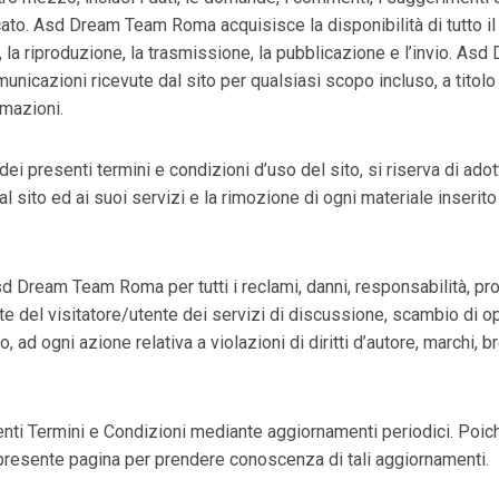
ato. Asd Dream Team Roma acquisisce la disponibilità di tutto il 
vo, la riproduzione, la trasmissione, la pubblicazione e l’invio. As
nicazioni ricevute dal sito per qualsiasi scopo incluso, a titolo 
rmazioni.
 presenti termini e condizioni d’uso del sito, si riserva di adot
al sito ed ai suoi servizi e la rimozione di ogni materiale inserit
d Dream Team Roma per tutti i reclami, danni, responsabilità, pr
e del visitatore/utente dei servizi di discussione, scambio di opini
 ad ogni azione relativa a violazioni di diritti d’autore, marchi, bre
i Termini e Condizioni mediante aggiornamenti periodici. Poiché ta
 presente pagina per prendere conoscenza di tali aggiornamenti.